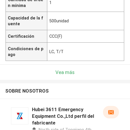
1
n mínima
Capacidad de la f
500unidad
uente
Certificación
CCC(F)
Condiciones de p
LC, T/T
ago
Vea más
SOBRE NOSOTROS
Hubei 3611 Emergency
Equipment Co.,Ltd perfil del
fabricante
North side of Tongjiang 4th