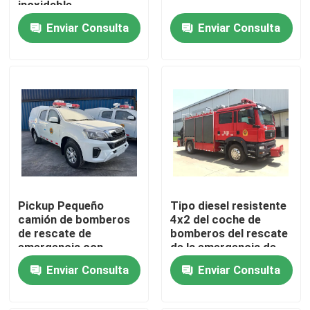
inoxidable
Enviar Consulta
Enviar Consulta
Viaje de la fábrica
Control de calidad
Éntrenos en contacto con
Pida una cita
Pickup Pequeño
Tipo diesel resistente
Camión de bomberos de rescate de emergencia
camión de bomberos
4x2 del coche de
de rescate de
bomberos del rescate
emergencia con
de la emergencia de
camión de bomberos de espuma
capacidad de cabina
SITRAK 228kw
Enviar Consulta
Enviar Consulta
2-6 y capacidades de
extinción de incendios
Camión de bomberos de polvo seco