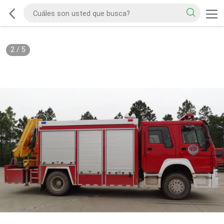
2
/
5